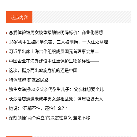
热点内容
恋爱体验馆男女肢体接触被明码标价：商业化情感
13岁初中生被同学杀害：三人被刑拘，一人住处离埋
习近平出席上海合作组织成员国元首理事会第二
中国企业在海外建设中注重保护生物多样性——
这次，挺身而出斡旋危机的还是中国
特色旅游 铺就富民路
独生女举报62岁父亲代孕生儿子：父亲就想要个儿
长沙酒店遭遇未成年男女混租乱象：满屋垃圾无人
她说：“死都不怕，还怕什么？”
深刻领悟“两个确立”的决定性意义 坚定不移