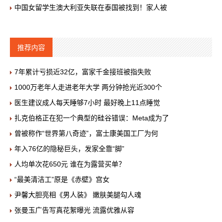
中国女留学生澳大利亚失联在泰国被找到！家人被
推荐内容
7年累计亏损近32亿，富家千金接班被指失败
1000万老年人走进老年大学 两分钟抢光近300个
医生建议成人每天睡够7小时 最好晚上11点睡觉
扎克伯格正在犯一个典型的硅谷错误：Meta成为了
曾被称作“世界第八奇迹”，富士康美国工厂为何
年入76亿的隐秘巨头，发家全靠“脚”
人均单次花650元 谁在为露营买单？
“最美清洁工”原是《赤壁》宫女
尹馨大胆亮相《男人装》 嫩肤美腿勾人魂
张曼玉广告写真花絮曝光 流露优雅从容