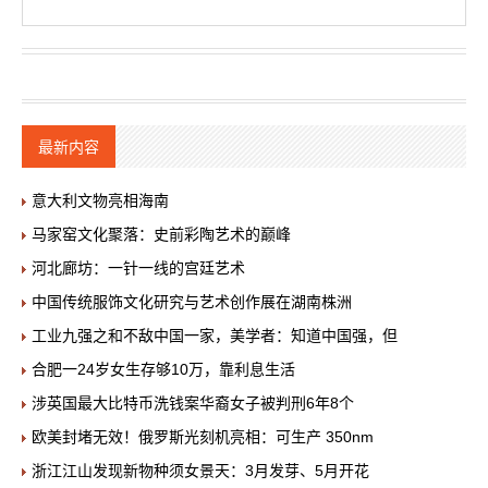
最新内容
意大利文物亮相海南
马家窑文化聚落：史前彩陶艺术的巅峰
河北廊坊：一针一线的宫廷艺术
中国传统服饰文化研究与艺术创作展在湖南株洲
工业九强之和不敌中国一家，美学者：知道中国强，但
合肥一24岁女生存够10万，靠利息生活
涉英国最大比特币洗钱案华裔女子被判刑6年8个
欧美封堵无效！俄罗斯光刻机亮相：可生产 350nm
浙江江山发现新物种须女景天：3月发芽、5月开花