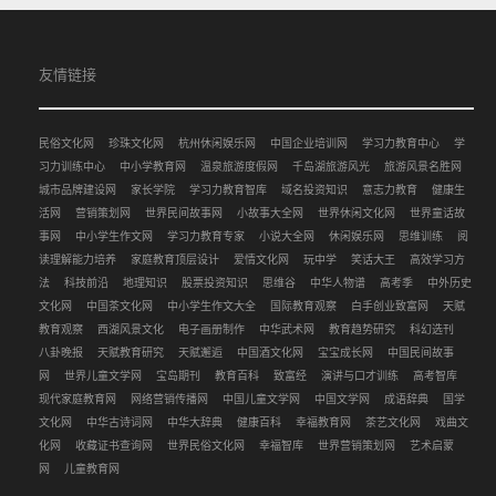
友情链接
民俗文化网
珍珠文化网
杭州休闲娱乐网
中国企业培训网
学习力教育中心
学
习力训练中心
中小学教育网
温泉旅游度假网
千岛湖旅游风光
旅游风景名胜网
城市品牌建设网
家长学院
学习力教育智库
域名投资知识
意志力教育
健康生
活网
营销策划网
世界民间故事网
小故事大全网
世界休闲文化网
世界童话故
事网
中小学生作文网
学习力教育专家
小说大全网
休闲娱乐网
思维训练
阅
读理解能力培养
家庭教育顶层设计
爱情文化网
玩中学
笑话大王
高效学习方
法
科技前沿
地理知识
股票投资知识
思维谷
中华人物谱
高考季
中外历史
文化网
中国茶文化网
中小学生作文大全
国际教育观察
白手创业致富网
天赋
教育观察
西湖风景文化
电子画册制作
中华武术网
教育趋势研究
科幻选刊
八卦晚报
天赋教育研究
天赋邂逅
中国酒文化网
宝宝成长网
中国民间故事
网
世界儿童文学网
宝岛期刊
教育百科
致富经
演讲与口才训练
高考智库
现代家庭教育网
网络营销传播网
中国儿童文学网
中国文学网
成语辞典
国学
文化网
中华古诗词网
中华大辞典
健康百科
幸福教育网
茶艺文化网
戏曲文
化网
收藏证书查询网
世界民俗文化网
幸福智库
世界营销策划网
艺术启蒙
网
儿童教育网