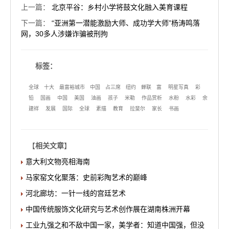
上一篇
：
北京平谷：乡村小学将鼓文化融入美育课程
下一篇
：
“亚洲第一潜能激励大师、成功学大师”杨涛鸣落
网，30多人涉嫌诈骗被刑拘
标签：
全球
十大
最富裕城市
中国
占三席
纽约
蝉联
富
明星写真
彩
铅
国画
中国
美国
油画
孩子
米勒
作品赏析
水粉
水彩
余
建祥
发展
国际
全球
素描
教育
拉斐尔
家长
书画
【
相关文章
】
意大利文物亮相海南
马家窑文化聚落：史前彩陶艺术的巅峰
河北廊坊：一针一线的宫廷艺术
中国传统服饰文化研究与艺术创作展在湖南株洲开幕
工业九强之和不敌中国一家，美学者：知道中国强，但没