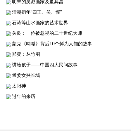
明末的吴派画家及董其昌
清朝初年“四王、吴、恽”
石涛等山水画家的艺术世界
关良：一位被忽视的二十世纪大师
蒙克《呐喊》背后10个鲜为人知的故事
郑燮：丛竹图
讲给孩子——中国四大民间故事
孟姜女哭长城
太阳神
过年的来历