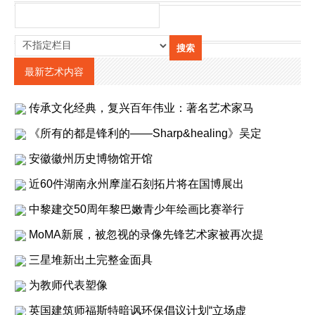
最新艺术内容
传承文化经典，复兴百年伟业：著名艺术家马
《所有的都是锋利的——Sharp&healing》吴定
安徽徽州历史博物馆开馆
近60件湖南永州摩崖石刻拓片将在国博展出
中黎建交50周年黎巴嫩青少年绘画比赛举行
MoMA新展，被忽视的录像先锋艺术家被再次提
三星堆新出土完整金面具
为教师代表塑像
英国建筑师福斯特暗讽环保倡议计划“立场虚