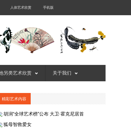
人体艺术欣赏
手机版
他另类艺术欣赏
关于我们
精彩艺术内容
胡润“全球艺术榜”公布 大卫·霍克尼居首
狐母智救爱女