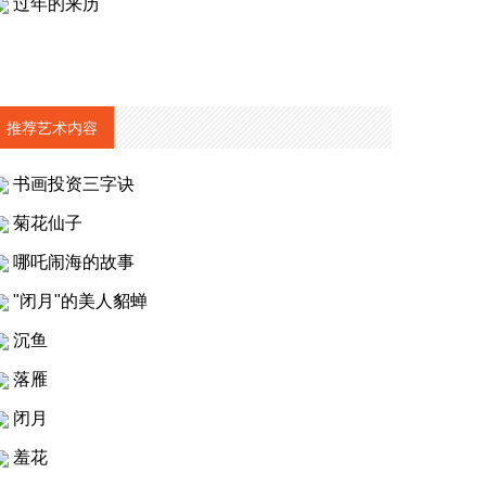
过年的来历
推荐艺术内容
书画投资三字诀
菊花仙子
哪吒闹海的故事
"闭月"的美人貂蝉
沉鱼
落雁
闭月
羞花