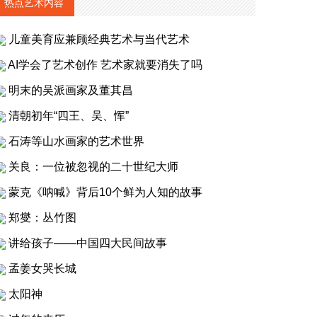
热点艺术内容
儿童美育应兼顾经典艺术与当代艺术
AI学会了艺术创作 艺术家就要消失了吗
明末的吴派画家及董其昌
清朝初年“四王、吴、恽”
石涛等山水画家的艺术世界
关良：一位被忽视的二十世纪大师
蒙克《呐喊》背后10个鲜为人知的故事
郑燮：丛竹图
讲给孩子——中国四大民间故事
孟姜女哭长城
太阳神