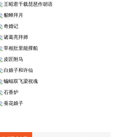
王昭君千载琵琶作胡语
貂蝉拜月
奇婚记
诸葛亮拜师
宰相肚里能撑船
皮匠附马
白娘子和许仙
蝙蝠双飞梁祝魂
石香炉
蚕花娘子