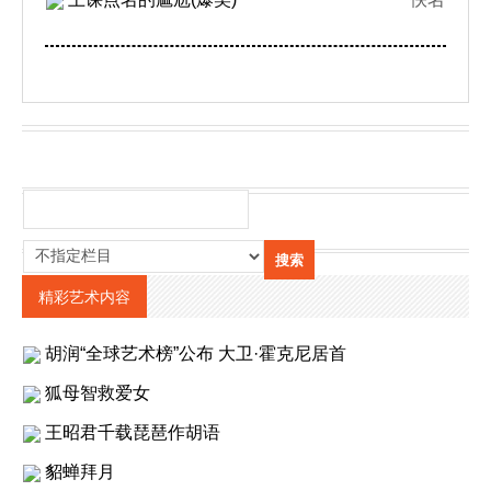
精彩艺术内容
胡润“全球艺术榜”公布 大卫·霍克尼居首
狐母智救爱女
王昭君千载琵琶作胡语
貂蝉拜月