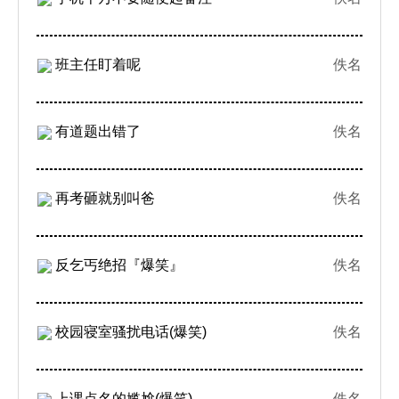
班主任盯着呢
佚名
有道题出错了
佚名
再考砸就别叫爸
佚名
反乞丐绝招『爆笑』
佚名
校园寝室骚扰电话(爆笑)
佚名
上课点名的尴尬(爆笑)
佚名