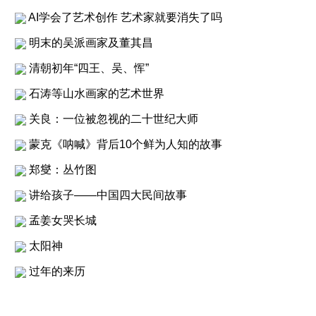
AI学会了艺术创作 艺术家就要消失了吗
明末的吴派画家及董其昌
清朝初年“四王、吴、恽”
石涛等山水画家的艺术世界
关良：一位被忽视的二十世纪大师
蒙克《呐喊》背后10个鲜为人知的故事
郑燮：丛竹图
讲给孩子——中国四大民间故事
孟姜女哭长城
太阳神
过年的来历