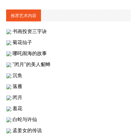
推荐艺术内容
书画投资三字诀
菊花仙子
哪吒闹海的故事
"闭月"的美人貂蝉
沉鱼
落雁
闭月
羞花
白蛇与许仙
孟姜女的传说