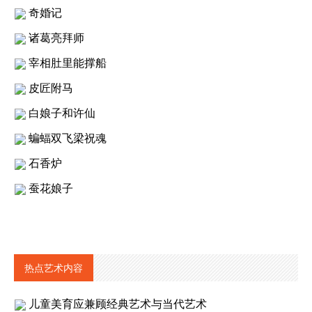
奇婚记
诸葛亮拜师
宰相肚里能撑船
皮匠附马
白娘子和许仙
蝙蝠双飞梁祝魂
石香炉
蚕花娘子
热点艺术内容
儿童美育应兼顾经典艺术与当代艺术