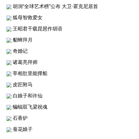
胡润“全球艺术榜”公布 大卫·霍克尼居首
狐母智救爱女
王昭君千载琵琶作胡语
貂蝉拜月
奇婚记
诸葛亮拜师
宰相肚里能撑船
皮匠附马
白娘子和许仙
蝙蝠双飞梁祝魂
石香炉
蚕花娘子