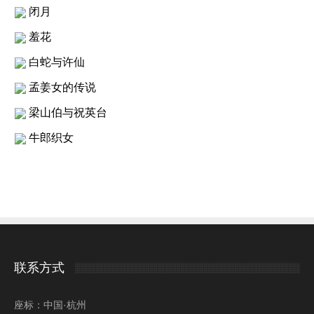
闭月
羞花
白蛇与许仙
孟姜女的传说
梁山伯与祝英台
牛郎织女
联系方式
座标：中国·杭州