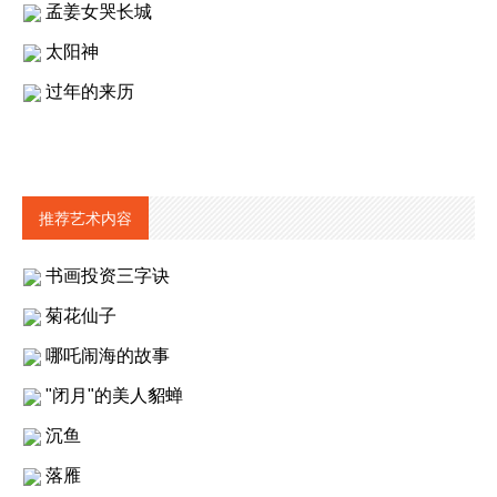
孟姜女哭长城
太阳神
过年的来历
推荐艺术内容
书画投资三字诀
菊花仙子
哪吒闹海的故事
"闭月"的美人貂蝉
沉鱼
落雁