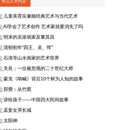
热点艺术内容
儿童美育应兼顾经典艺术与当代艺术
AI学会了艺术创作 艺术家就要消失了吗
明末的吴派画家及董其昌
清朝初年“四王、吴、恽”
石涛等山水画家的艺术世界
关良：一位被忽视的二十世纪大师
蒙克《呐喊》背后10个鲜为人知的故事
郑燮：丛竹图
讲给孩子——中国四大民间故事
孟姜女哭长城
太阳神