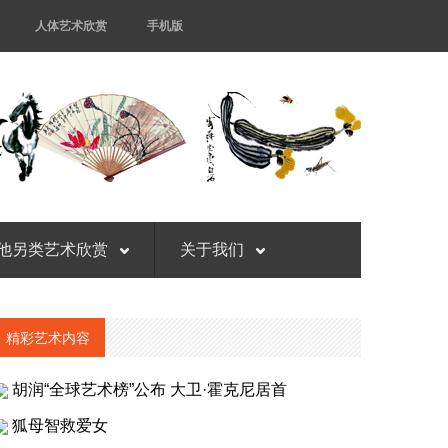
人体艺术欣赏
手机版
他另类艺术欣赏
关于我们
精彩艺术内容
胡润“全球艺术榜”公布 大卫·霍克尼居首
狐母智救爱女