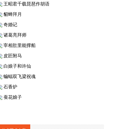
王昭君千载琵琶作胡语
貂蝉拜月
奇婚记
诸葛亮拜师
宰相肚里能撑船
皮匠附马
白娘子和许仙
蝙蝠双飞梁祝魂
石香炉
蚕花娘子