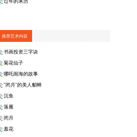
过年的来历
推荐艺术内容
书画投资三字诀
菊花仙子
哪吒闹海的故事
"闭月"的美人貂蝉
沉鱼
落雁
闭月
羞花