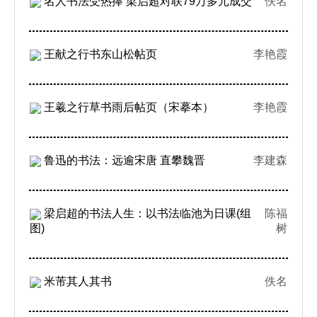
名人书法受热捧 梁启超对联79万多元成交
佚名
王献之行书东山松帖页
李艳霞
王羲之行草书雨后帖页（宋摹本）
李艳霞
鲁迅的书法：远逾宋唐 直攀魏晋
李建森
梁启超的书法人生：以书法临池为日课(组
陈福
图)
树
米芾其人其书
佚名