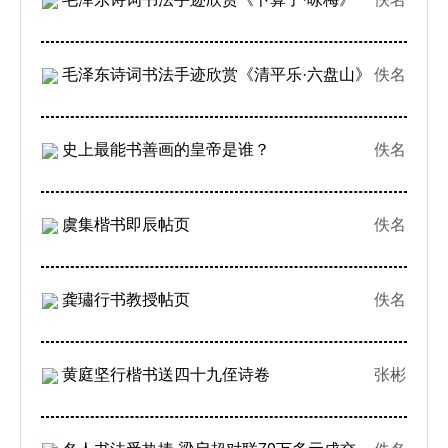
毛泽东诗词书法手迹欣赏《清平乐·六盘山》
佚名
史上最能书善画的皇帝是谁？
佚名
虞集楷书即辰帖页
佚名
龚璛行书教授帖页
佚名
黄庭坚行楷书送四十九侄诗卷
张彬