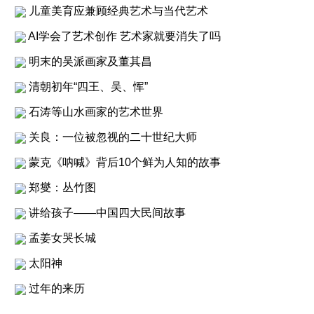
儿童美育应兼顾经典艺术与当代艺术
AI学会了艺术创作 艺术家就要消失了吗
明末的吴派画家及董其昌
清朝初年“四王、吴、恽”
石涛等山水画家的艺术世界
关良：一位被忽视的二十世纪大师
蒙克《呐喊》背后10个鲜为人知的故事
郑燮：丛竹图
讲给孩子——中国四大民间故事
孟姜女哭长城
太阳神
过年的来历