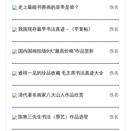
史上最能书善画的皇帝是谁？
佚名
我国现存最早书法真迹－《平复帖》
佚名
国内国画拍场9大“最高价格”作品赏析
佚名
难得一见的珍品收藏 毛主席书法真迹大全
佚名
清代著名画家八大山人作品欣赏
佚名
陈敦三先生书法（墨艺）作品选登
佚名