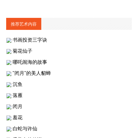
推荐艺术内容
书画投资三字诀
菊花仙子
哪吒闹海的故事
"闭月"的美人貂蝉
沉鱼
落雁
闭月
羞花
白蛇与许仙