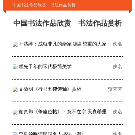
中国书法作品欣赏 书法作品赏析
中国书法作品欣赏 书法作品赏析
叶恭绰：成就非凡的杂家 德高望重的大家
佚名
领先千年的宋代极简美学
佚名
文徵明《行书五律诗轴》赏析
贺芳芳
颜真卿《争座位帖》：意不在字 天真罄露
佚名
罕见的晚清民国名人书法（图）
佚名