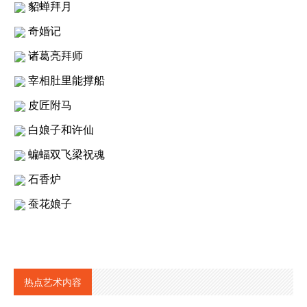
貂蝉拜月
奇婚记
诸葛亮拜师
宰相肚里能撑船
皮匠附马
白娘子和许仙
蝙蝠双飞梁祝魂
石香炉
蚕花娘子
热点艺术内容