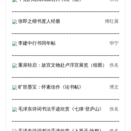
张即之楷书度人经册
傅红展
李建中行书同年帖
华宁
重扉轻启：故宫文物赴卢浮宫展览（组图）
佚名
旷世墨宝：怀素佳作《论书帖》
博文
毛泽东诗词书法手迹欣赏《七律·登庐山》
佚名
毛泽东诗词书法手迹欣赏《卜算子·咏梅》
佚名