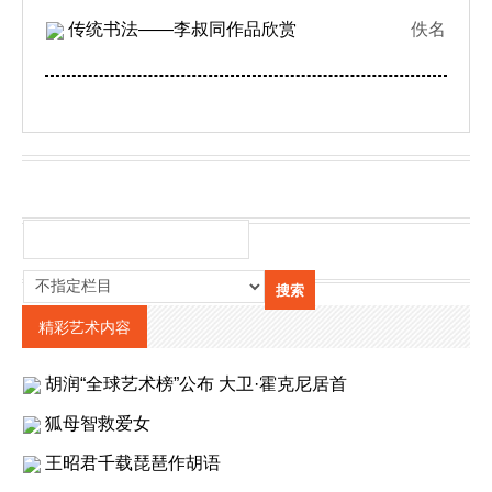
传统书法——李叔同作品欣赏
佚名
精彩艺术内容
胡润“全球艺术榜”公布 大卫·霍克尼居首
狐母智救爱女
王昭君千载琵琶作胡语