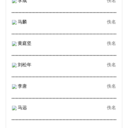
李成
佚名
马麟
佚名
黄庭坚
佚名
刘松年
佚名
李唐
佚名
马远
佚名