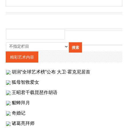
精彩艺术内容
胡润“全球艺术榜”公布 大卫·霍克尼居首
狐母智救爱女
王昭君千载琵琶作胡语
貂蝉拜月
奇婚记
诸葛亮拜师