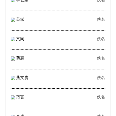
苏轼
佚名
文同
佚名
蔡襄
佚名
燕文贵
佚名
范宽
佚名