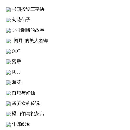
书画投资三字诀
菊花仙子
哪吒闹海的故事
"闭月"的美人貂蝉
沉鱼
落雁
闭月
羞花
白蛇与许仙
孟姜女的传说
梁山伯与祝英台
牛郎织女