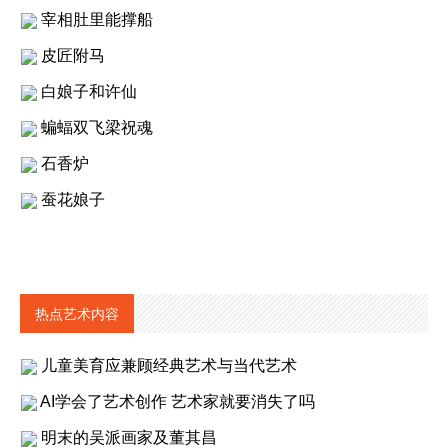
宰相肚里能撑船
皮匠附马
白娘子和许仙
蝙蝠双飞梁祝魂
石香炉
蚕花娘子
热点艺术内容
儿童美育应兼顾经典艺术与当代艺术
AI学会了艺术创作 艺术家就要消失了吗
明末的吴派画家及董其昌