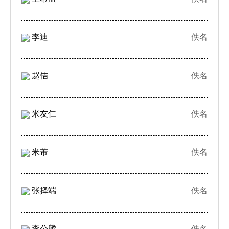
李迪
佚名
赵佶
佚名
米友仁
佚名
米芾
佚名
张择端
佚名
李公麟
佚名