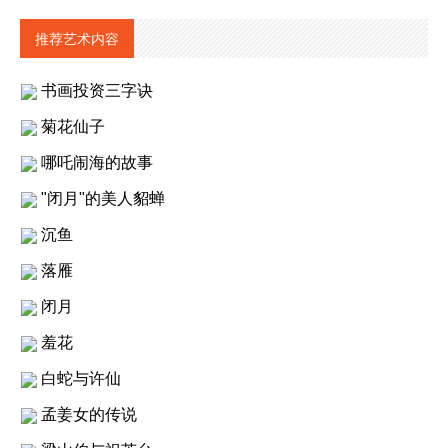
推荐艺术内容
书画投资三字诀
菊花仙子
哪吒闹海的故事
"闭月"的美人貂蝉
沉鱼
落雁
闭月
羞花
白蛇与许仙
孟姜女的传说