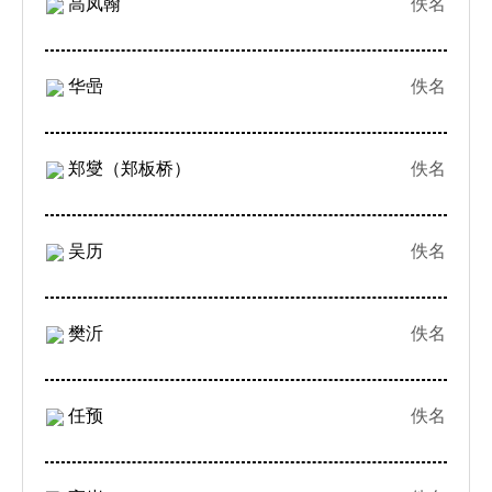
高凤翰
佚名
华喦
佚名
郑燮（郑板桥）
佚名
吴历
佚名
樊沂
佚名
任预
佚名