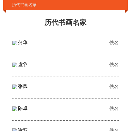
历代书画名家
历代书画名家
蒲华
佚名
虚谷
佚名
张风
佚名
陈卓
佚名
谢荪
佚名