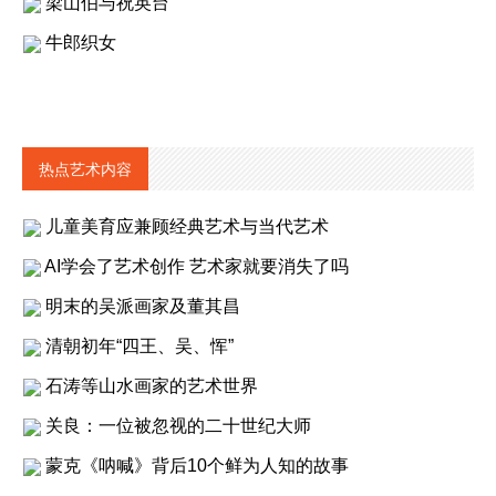
梁山伯与祝英台
牛郎织女
热点艺术内容
儿童美育应兼顾经典艺术与当代艺术
AI学会了艺术创作 艺术家就要消失了吗
明末的吴派画家及董其昌
清朝初年“四王、吴、恽”
石涛等山水画家的艺术世界
关良：一位被忽视的二十世纪大师
蒙克《呐喊》背后10个鲜为人知的故事