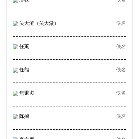
吴大澄（吴大澂）
佚名
任薰
佚名
任熊
佚名
焦秉贞
佚名
陈撰
佚名