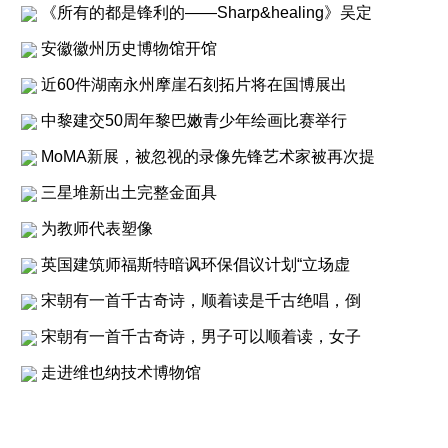
《所有的都是锋利的——Sharp&healing》吴定
安徽徽州历史博物馆开馆
近60件湖南永州摩崖石刻拓片将在国博展出
中黎建交50周年黎巴嫩青少年绘画比赛举行
MoMA新展，被忽视的录像先锋艺术家被再次提
三星堆新出土完整金面具
为教师代表塑像
英国建筑师福斯特暗讽环保倡议计划“立场虚
宋朝有一首千古奇诗，顺着读是千古绝唱，倒
宋朝有一首千古奇诗，男子可以顺着读，女子
走进维也纳技术博物馆