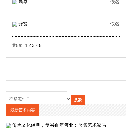
高岑
佚名
龚贤
佚名
共5页 1
2
3
4
5
最新艺术内容
传承文化经典，复兴百年伟业：著名艺术家马