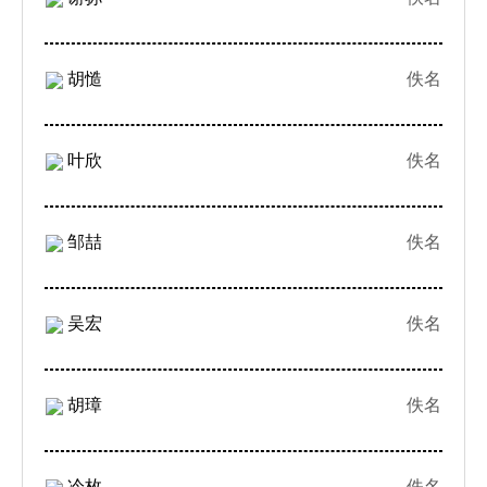
胡慥
佚名
叶欣
佚名
邹喆
佚名
吴宏
佚名
胡璋
佚名
冷枚
佚名