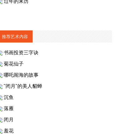
过年的来历
推荐艺术内容
书画投资三字诀
菊花仙子
哪吒闹海的故事
"闭月"的美人貂蝉
沉鱼
落雁
闭月
羞花