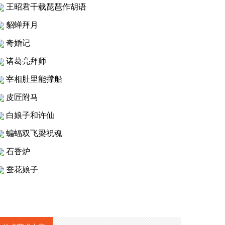
王昭君千载琵琶作胡语
貂蝉拜月
奇婚记
诸葛亮拜师
宰相肚里能撑船
皮匠附马
白娘子和许仙
蝙蝠双飞梁祝魂
石香炉
蚕花娘子