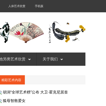
人体艺术欣赏
手机版
他另类艺术欣赏
关于我们
精彩艺术内容
胡润“全球艺术榜”公布 大卫·霍克尼居首
狐母智救爱女