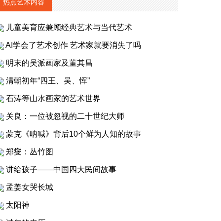
热点艺术内容
儿童美育应兼顾经典艺术与当代艺术
AI学会了艺术创作 艺术家就要消失了吗
明末的吴派画家及董其昌
清朝初年“四王、吴、恽”
石涛等山水画家的艺术世界
关良：一位被忽视的二十世纪大师
蒙克《呐喊》背后10个鲜为人知的故事
郑燮：丛竹图
讲给孩子——中国四大民间故事
孟姜女哭长城
太阳神