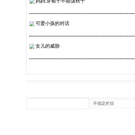
妈妈:穿裙子不能荡秋千
可爱小孩的对话
女儿的威胁