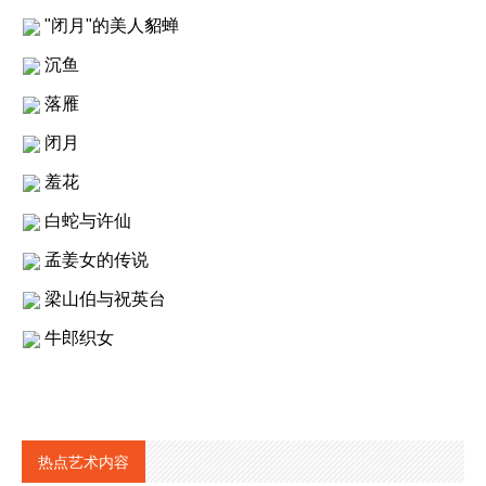
"闭月"的美人貂蝉
沉鱼
落雁
闭月
羞花
白蛇与许仙
孟姜女的传说
梁山伯与祝英台
牛郎织女
热点艺术内容