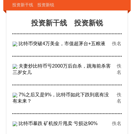
投资新干线 投资新锐
投资新干线 投资新锐
比特币突破4万美金，市值超茅台+五粮液
佚名
夫妻炒比特币亏2000万后自杀，跳海前杀害
佚
三岁女儿
名
7%之后又是9%，比特币如此下跌到底有没
佚
有未来？
名
比特币暴跌 矿机按斤甩卖 亏损达90%
佚名