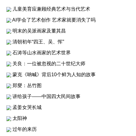
儿童美育应兼顾经典艺术与当代艺术
AI学会了艺术创作 艺术家就要消失了吗
明末的吴派画家及董其昌
清朝初年“四王、吴、恽”
石涛等山水画家的艺术世界
关良：一位被忽视的二十世纪大师
蒙克《呐喊》背后10个鲜为人知的故事
郑燮：丛竹图
讲给孩子——中国四大民间故事
孟姜女哭长城
太阳神
过年的来历