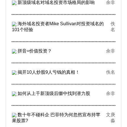
新顶级域名对域名投资市场格局的影响
余非
海外域名投资者Mike Sullivan对投资域名的
佚
101个经验
名
拼音=价值投资？
余非
揭开10人炒股9人亏钱的真相！
佚名
如何从上千新顶级后缀中找到潜力股
余非
数十年不碰科企 巴菲特为何忽然宣布持苹
文庚
果股票?
淼