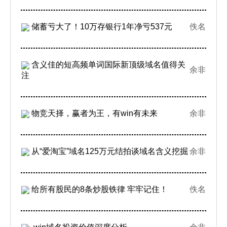
储蓄亏大了！10万存银行1年净亏537元
佚名
含义佳的短高频单词国际新顶级域名值得关
余非
注
物竞天择，赢者为王，有win有未来
余非
从“爱淘宝”域名125万元结拍谈域名含义挖掘
余非
给所有股民的8条炒股铁律 牢牢记住！
佚名