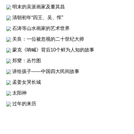
明末的吴派画家及董其昌
清朝初年“四王、吴、恽”
石涛等山水画家的艺术世界
关良：一位被忽视的二十世纪大师
蒙克《呐喊》背后10个鲜为人知的故事
郑燮：丛竹图
讲给孩子——中国四大民间故事
孟姜女哭长城
太阳神
过年的来历