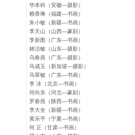
华本科（安徽—摄影）
赖香琳（福建—书画）
朱小敏（新疆—书画）
李天山（山西—篆刻）
李新图（广东—书画）
林洁敏（山东—摄影）
乌春燕（广东—摄影）
马成玉（新加坡—摄影）
马翠敏（广东—书画）
李 冰（北京—书画）
何向东（河北—篆刻）
罗春燕（陕西—书画）
李大全（新疆—书画）
黄乐平（宁夏—书画）
何 正（甘肃—书画）