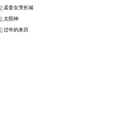
孟姜女哭长城
太阳神
过年的来历