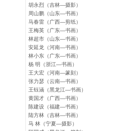
胡永烈（吉林—摄影）
周山鹏（山东—书画）
马春雷（广西—剪纸）
王梅英（广东—书画）
林超市（山东—书画）
安延龙（河南—书画）
林小东（广东—书画）
杨 明（浙江—书画）
王大宏（河南—篆刻）
张力瑟（云南—书画）
王钰涵（黑龙江—书画）
黄国才（广西—书画）
陈建设（福建—书画）
陆方林（吉林—书画）
马 林（宁夏—摄影）