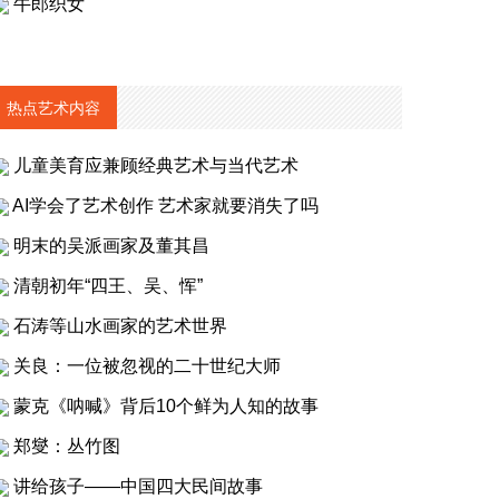
牛郎织女
热点艺术内容
儿童美育应兼顾经典艺术与当代艺术
AI学会了艺术创作 艺术家就要消失了吗
明末的吴派画家及董其昌
清朝初年“四王、吴、恽”
石涛等山水画家的艺术世界
关良：一位被忽视的二十世纪大师
蒙克《呐喊》背后10个鲜为人知的故事
郑燮：丛竹图
讲给孩子——中国四大民间故事