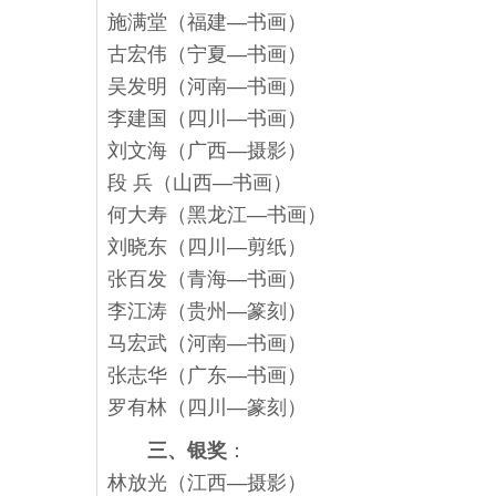
施满堂（福建—书画）
古宏伟（宁夏—书画）
吴发明（河南—书画）
李建国（四川—书画）
刘文海（广西—摄影）
段 兵（山西—书画）
何大寿（黑龙江—书画）
刘晓东（四川—剪纸）
张百发（青海—书画）
李江涛（贵州—篆刻）
马宏武（河南—书画）
张志华（广东—书画）
罗有林（四川—篆刻）
三、银奖
：
林放光（江西—摄影）