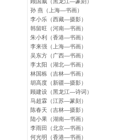
顾国威（黑龙江—篆刻）
孙 燕（上海—书画）
李小乐（西藏—摄影）
韩留旺（河南—书画）
朱小利（香港—书画）
李来强（上海—书画）
吴东方（广西—书画）
李太阳（湖北—书画）
林国栋（吉林—书画）
胡高度（新疆—摄影）
顾建设（黑龙江—诗词）
马超霖（江苏—篆刻）
陈春天（吉林—摄影）
陆小果（湖南—书画）
李雨田（北京—书画）
何光明（香港—书画）