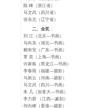
陈 峰（浙江省）
马文武（四川省）
张东北（辽宁省）
二、金奖
：
刘 江（北京—书画）
马向东（湖北—书画）
赖有安（广东—书画）
覃 奕（上海—书画）
许家栋（黑龙江—书画）
李春雨（福建—摄影）
马新云（河南—摄影）
马文武（四川—书画）
朱 几（加拿大—书画）
李力群 （江西—篆刻）
何向峰（香港—摄影）