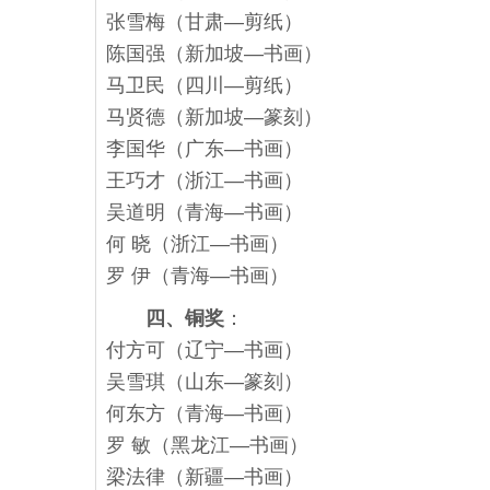
张雪梅（甘肃—剪纸）
陈国强（新加坡—书画）
马卫民（四川—剪纸）
马贤德（新加坡—篆刻）
李国华（广东—书画）
王巧才（浙江—书画）
吴道明（青海—书画）
何 晓（浙江—书画）
罗 伊（青海—书画）
四、铜奖
：
付方可（辽宁—书画）
吴雪琪（山东—篆刻）
何东方（青海—书画）
罗 敏（黑龙江—书画）
梁法律（新疆—书画）