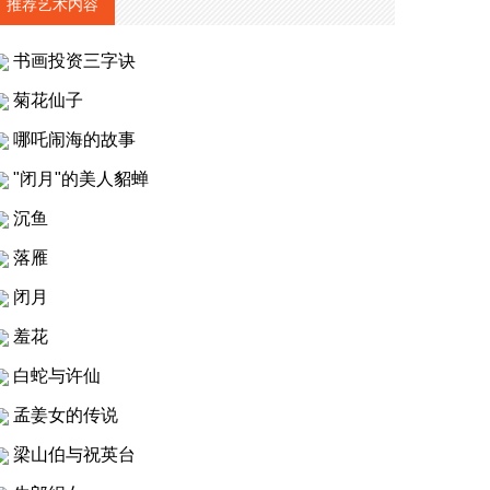
推荐艺术内容
书画投资三字诀
菊花仙子
哪吒闹海的故事
"闭月"的美人貂蝉
沉鱼
落雁
闭月
羞花
白蛇与许仙
孟姜女的传说
梁山伯与祝英台